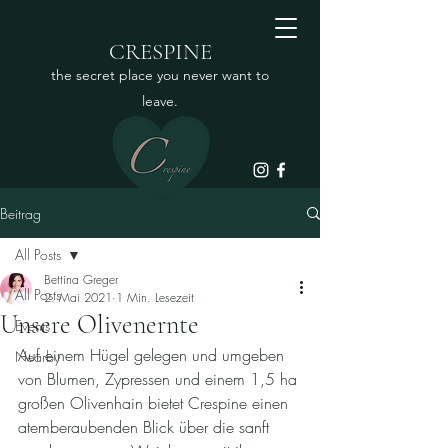
CRESPINE
the secret place you never want to
leave.
Beitrag
All Posts
Bettina Greger
All Posts
2. Mai 2021
1 Min. Lesezeit
Unsere Olivenernte
Events
Auf einem Hügel gelegen und umgeben 
Nearby
von Blumen, Zypressen und einem 1,5 ha 
großen Olivenhain bietet Crespine einen 
atemberaubenden Blick über die sanft 